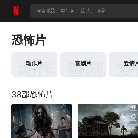
恐怖片
动作片
喜剧片
爱
动作片
喜剧片
爱情
38部恐怖片