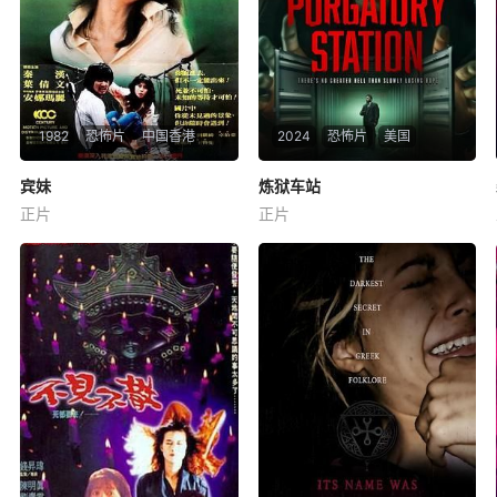
1982
恐怖片
中国香港
2024
恐怖片
美国
宾妹
宾妹
炼狱车站
炼狱车站
正片
正片
秦汉
叶倩文
安娜·玛丽
安格斯·本菲尔德
鲍勃·冈顿
肖恩·奥布莱恩
秦汉是一个典型的香港男人，
当一名腐败律师在一个巨大
又事业成就，风流倜傥，尽管
的、漆黑的集装箱中醒来时，
家有娇妻儿女，但每当因利成
他得知自己有八个小时的时间
便时候，从不会错失拈花惹草
来阻止一场企业土地掠夺，否
的机会。宾妹玛丽安娜的出
则将看到他所爱的人惨死。
现，改变了泰汉一家四口的一
生，平添了一段鲜为人知，而
又骇人听闻的旅游灾难