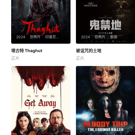
2024
恐怖片
印度尼西亚
2024
恐怖片
泰国
塔古特 Thaghut
塔古特 Thaghut
被诅咒的土地
被诅咒的土地
正片
正片
Yasmin
NapperArbani
YasizRia
阿南达·爱华灵咸
博朗·帕拉雷
詹尼斯·奥普拉斯特
Ainun found out that her biolo
暂无简介
gical father, Abah Mulya, was
actually a spiritual teacher w
ho taught