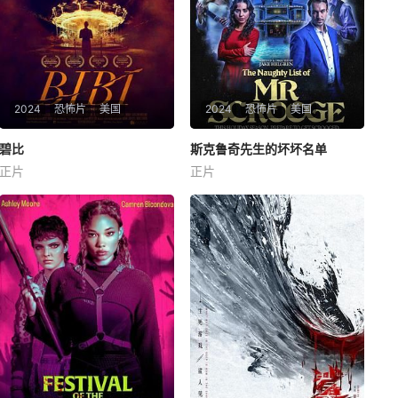
2024
恐怖片
美国
2024
恐怖片
美国
碧比
碧比
斯克鲁奇先生的坏坏名单
斯克鲁奇先生的坏坏名单
正片
正片
伊丽莎白·
培琪
Judith
Skye
Coyne
Colin
In the gripping psychological
一群昔日的大学好友在冬季小
thriller &quot;Bibi,&quot; a gri
屋聚会，纪念15年前他们排演
eving woman, consumed by h
《圣诞颂歌》时意外身亡的同
er own demon
伴。然而，聚会却变成了一场
噩梦：他们一个接一个被一个
装扮成可怕版斯克鲁奇的人追
杀。