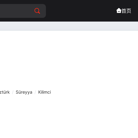
首页
ztürk
/
Süreyya
/
Kilimci