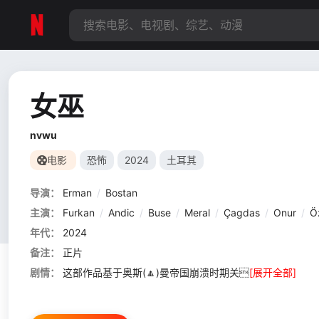
女巫
nvwu
电影
恐怖
2024
土耳其
导演：
Erman
/
Bostan
主演：
Furkan
/
Andic
/
Buse
/
Meral
/
Çagdas
/
Onur
/
Ö
年代：
2024
备注：
正片
剧情：
这部作品基于奥斯(🔼)曼帝国崩溃时期关
[展开全部]