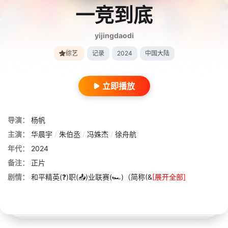
一竞到底
yijingdaodi
综艺
记录
2024
中国大陆
立即播放
导演：
杨帆
主演：
华晨宇
/
朱伯丞
/
冯姝杰
/
徐舟航
年代：
2024
备注：
正片
剧情：
和平精英(❓)职(📤)业联赛(🏎)（简称(&
[展开全部]