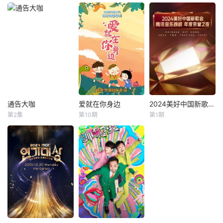
全国首部市场监督
暂无简介
暂无简介
纪实节目《你好，1
2315》，以三座城
市的市场监督管理
所为切入点，真实
记录基层市监局执
法人员们维护市场
秩序、打击违法行
为的日常，直击老
百姓“急难愁盼”的
通告大咖
爱就在你身边
2024美好中国新歌会·腾讯音乐榜样年度荣誉之夜
通告大咖
爱就在你身边
2024美好中国新歌会·腾讯音乐榜样年度荣誉之夜
焦点问题，展现他
第2集
第10期
第1期
未知
未知
周深
单依纯
们在执法与帮扶中
汪苏泷
好莱坞巨星畅谈如
看似一个普通的戏
何踏上改变游戏规
剧夏令营，其背后
腾讯音乐榜携手浙
则的主角之路。通
真正的用意是在孩
江卫视联手打造
过真诚访谈，他们
子们完全不知情的
【2024美好中国新
深入剖析演艺生涯
情况下，把这些孩
歌会.腾讯音乐榜样
的起伏、突破时
子们的父（母）安
年度荣誉之夜】以
刻、成功蓝图以及
排到他们身边观察
数据见证真流行，
新一代的无限潜
自己孩子最真实的
以专业定义好音
力。
一面。节目最大的
乐！今年继续从多