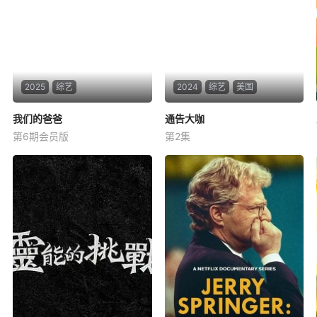
2025
综艺
2024
综艺
美国
我们的爸爸
我们的爸爸
通告大咖
通告大咖
第6期会员版
第2集
未知
未知
暂无简介
好莱坞巨星畅谈如何踏上改变
游戏规则的主角之路。通过真
诚访谈，他们深入剖析演艺生
涯的起伏、突破时刻、成功蓝
图以及新一代的无限潜力。