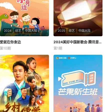
2024
综艺
中国大陆
2025
综艺
中国大陆
爱就在你身边
爱就在你身边
2024美好中国新歌会·腾讯音乐榜样年度荣誉之夜
2024美好中国新歌会·腾讯音乐榜样年度荣誉之夜
第10期
第1期
未知
周深
单依纯
汪苏泷
看似一个普通的戏剧夏令营，
腾讯音乐榜携手浙江卫视联手
其背后真正的用意是在孩子们
打造【2024美好中国新歌会.腾
完全不知情的情况下，把这些
讯音乐榜样年度荣誉之夜】以
孩子们的父（母）安排到他们
数据见证真流行，以专业定义
身边观察自己孩子最真实的一
好音乐！今年继续从多角度、
面。节目最大的看点和难度就
多领域、多维度展示2024华语
是总导演陈龙要求必须每个孩
乐坛巅峰之作，书写2024华语
子和家长都出现在同
乐坛