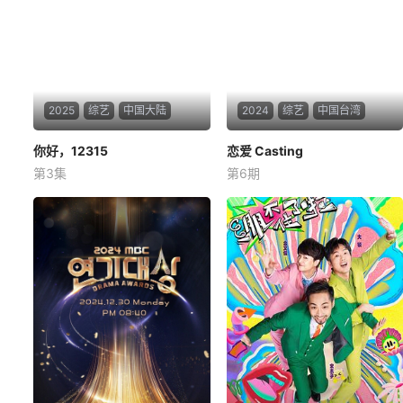
2025
综艺
中国大陆
2024
综艺
中国台湾
你好，12315
你好，12315
恋爱 Casting
恋爱 Casting
第3集
第6期
未知
未知
全国首部市场监督纪实节目
暂无简介
《你好，12315》，以三座城市
的市场监督管理所为切入点，
真实记录基层市监局执法人员
们维护市场秩序、打击违法行
为的日常，直击老百姓“急难愁
盼”的焦点问题，展现他们在执
法与帮扶中