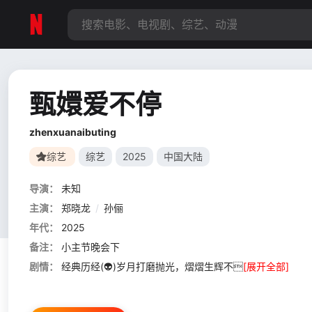
甄嬛爱不停
zhenxuanaibuting
综艺
综艺
2025
中国大陆
导演：
未知
主演：
郑晓龙
/
孙俪
年代：
2025
备注：
小主节晚会下
剧情：
经典历经(👽)岁月打磨抛光，熠熠生辉不
[展开全部]