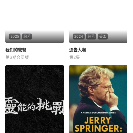
2025
综艺
2024
综艺
美国
我们的爸爸
我们的爸爸
通告大咖
通告大咖
第6期会员版
第2集
未知
未知
暂无简介
好莱坞巨星畅谈如何踏上改变
游戏规则的主角之路。通过真
诚访谈，他们深入剖析演艺生
涯的起伏、突破时刻、成功蓝
图以及新一代的无限潜力。