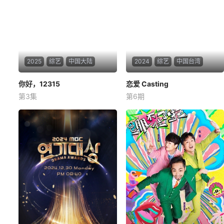
2025
综艺
中国大陆
2024
综艺
中国台湾
你好，12315
你好，12315
恋爱 Casting
恋爱 Casting
第3集
第6期
未知
未知
全国首部市场监督纪实节目
暂无简介
《你好，12315》，以三座城市
的市场监督管理所为切入点，
真实记录基层市监局执法人员
们维护市场秩序、打击违法行
为的日常，直击老百姓“急难愁
盼”的焦点问题，展现他们在执
法与帮扶中