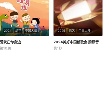
2024
综艺
中国大陆
2025
综艺
中国大陆
爱就在你身边
爱就在你身边
2024美好中国新歌会·腾讯音乐榜样年度荣誉之夜
2024美好中国新歌会·腾讯音乐榜样年度荣誉之夜
第10期
第1期
未知
周深
单依纯
汪苏泷
看似一个普通的戏剧夏令营，
腾讯音乐榜携手浙江卫视联手
其背后真正的用意是在孩子们
打造【2024美好中国新歌会.腾
完全不知情的情况下，把这些
讯音乐榜样年度荣誉之夜】以
孩子们的父（母）安排到他们
数据见证真流行，以专业定义
身边观察自己孩子最真实的一
好音乐！今年继续从多角度、
面。节目最大的看点和难度就
多领域、多维度展示2024华语
是总导演陈龙要求必须每个孩
乐坛巅峰之作，书写2024华语
子和家长都出现在同
乐坛