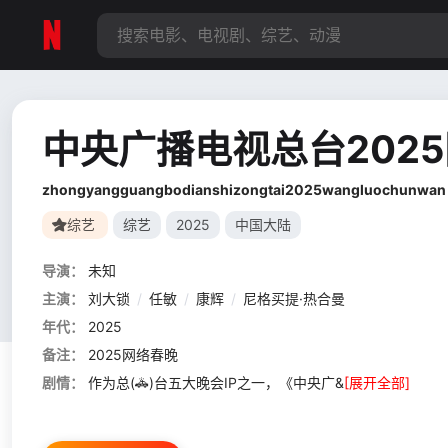
中央广播电视总台202
zhongyangguangbodianshizongtai2025wangluochunwan
综艺
综艺
2025
中国大陆
导演：
未知
主演：
刘大锁
/
任敏
/
康辉
/
尼格买提·热合曼
年代：
2025
备注：
2025网络春晚
剧情：
作为总(🚓)台五大晚会IP之一，《中央广&
[展开全部]