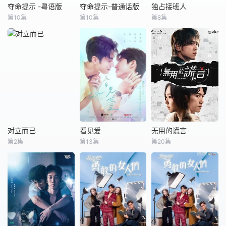
夺命提示 -粤语版
夺命提示-普通话版
独占接班人
夺命提示 -粤语版
夺命提示-普通话版
独占接班人
第10集
第10集
第8集
陈山聪
张振朗
陈山聪
张振朗
毛祁生
张家升
刘佩玥
刘佩玥
徐玮泽
郭柏飞、姜曦文和
郭柏飞、姜曦文和
首部以礼仪师为题
刘力十多年前初出
刘力十多年前初出
材，描述胆小接班
学堂之时，与警长
学堂之时，与警长
人遇上王牌礼仪
罗友邦四师徒感情
罗友邦四师徒感情
师，展开铁血训
深厚。三年前一次
深厚。三年前一次
练，碰撞出越虐越
行动中，邦被匪徒
行动中，邦被匪徒
爱的黑色浪漫，全
枪杀、力重伤昏
枪杀、力重伤昏
剧以「死亡」、
迷，文归咎于飞，
迷，文归咎于飞，
「婚礼」两个看似
好友自此分道扬
好友自此分道扬
不相关的元素为
对立而已
看见爱
无用的谎言
对立而已
看见爱
无用的谎言
镳。 城中发生
镳。 城中发生
引，直面每个人的
第2集
第13集
第20集
宝弟
纪成澔
金雲
林宇
姜涛
邱士缙
妙龄女郎肢解谋杀
妙龄女郎肢解谋杀
心魔，在互相成长
Vera
陈柏文
葛绰瑶
案，受害者与贩卖
案，受害者与贩卖
中收获深刻爱情。
人口集团有
人口集团有
一場專屬菜鳥的諜
该剧故事灵感来自
擁有識破謊言能力
對諜任務
导演姜秉辰，他从
的陸芊雨，卻一直
小与听障叔叔相
受盡此能力困擾，
处。
無法相信別人，後
來發現可把這能力
變成賺錢工具，替