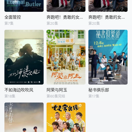
人辯識謊言解困，
成為謊言捕手。自
遇上天才作曲家文
全面管控
奔跑吧！勇敢的女人们 粤语版
奔跑吧！勇敢的女人们 国语版
全面管控
奔跑吧！勇敢的女人们 粤语版
奔跑吧！勇敢的女人们 国语版
祖和後，卻從未聽
第7集
第20集
第20集
张哲伟
洪言翔
萧正楠
吴若希
萧正楠
吴若希
到他說過一句謊
陈峻廷
朱敏瀚
朱敏瀚
言，一度懷疑自己
的能力失效
暨恆極宇宙恆人系
多棲藝人兼工作室
多棲藝人兼工作室
列9號與人類相戀
老闆丁仲堯，以愛
老闆丁仲堯，以愛
出走後身為恆人的
妻號形象走紅。太
妻號形象走紅。太
領導者4號，為了
太林采琳息影後專
太林采琳息影後專
爭取身為AI的權利
注家庭，陪子女赴
注家庭，陪子女赴
被下放到羅家擔任
海外升學，忍受夫
海外升學，忍受夫
執事兼保鑣，面對
妻分隔異地之苦。
妻分隔異地之苦。
暴發戶家叛逆的少
采琳秘密回港與仲
采琳秘密回港與仲
爺羅布仕，習慣掌
堯團聚，未料驚喜
堯團聚，未料驚喜
不如海边吹吹风
阿荣与阿玉
秘书俱乐部
不如海边吹吹风
阿荣与阿玉
秘书俱乐部
控一切的恆4該如
變驚嚇，仲堯竟對
變驚嚇，仲堯竟對
第18集
第60集完结
第17集
陈柏霖
郭雪芙
张络扉
柏妍桦
王传一
赖雅妍
何讓他的少爺乖乖
她百般嫌棄……采
她百般嫌棄……采
范文芳
黄新皓
修杰楷
聽話？
琳終知悉仲堯寵妻
琳終知悉仲堯寵妻
只是人設
只是人設
金门土生土长的民
暂无简介
暂无简介
宿管家（郭雪芙
饰）和奶奶（洪慧