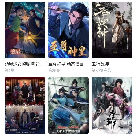
图特哈蒙
内山夕实
游戏 魔农传记 动画
曹焱兵一行因芦花
エルフさんは日本
化决定！
古楼的覆灭被皇甫
の文化に興味
龙斗领导的天罡龙
津々!?
棋将栽赃嫁祸，全
员受到灵域的通
缉，在经过“天武
街”和“风雷街”时，
他们分别遭遇了王
国组织的第三骑士
药屋少女的呢喃 第二季
至尊神皇 动态漫画
五行战神
药屋少女的呢喃 第二季
至尊神皇 动态漫画
五行战神
红莲与第十骑士凯
第4集
第85集
第80集完结
悠木碧
大塚刚央
未知
未知
米拉。其后，曹焱
小西克幸
兵为探寻母亲下
叶辰，在短短二十
一把斩神剑，为小
落，故意
讲述了从玉叶妃怀
年间，从一名普通
镇青年石荒所得，
孕开始后宫内势力
将士晋升为令敌人
从此担负起救世之
图的变化，重镇、
闻风丧胆的大夏神
则；天北学院入
子昌的女儿、楼兰
皇。如今，叶辰已
学，莫辱少年志，
妃、壬氏的生命被
非昔日稚子，他手
石荒奋起反抗世家
威胁的事件，被认
握屠龙枪，身负血
势力；天骄考核，
为是该事件主谋的
海深仇，誓要揭开
为护帝国安，孤身
翠苓的失踪等。
当年真相，为父报
犯险圣灵潭！