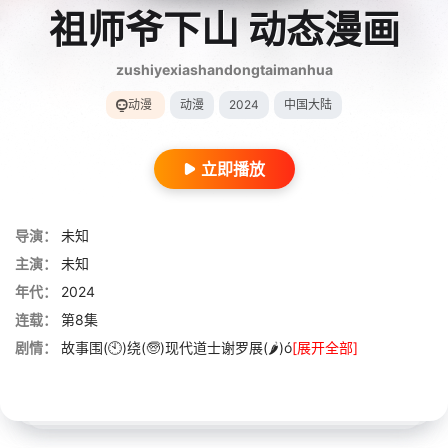
祖师爷下山 动态漫画
zushiyexiashandongtaimanhua
动漫
动漫
2024
中国大陆
立即播放
导演：
未知
主演：
未知
年代：
2024
连载：
第8集
剧情：
故事围(🕙)绕(🧓)现代道士谢罗展(🌶)ó
[展开全部]