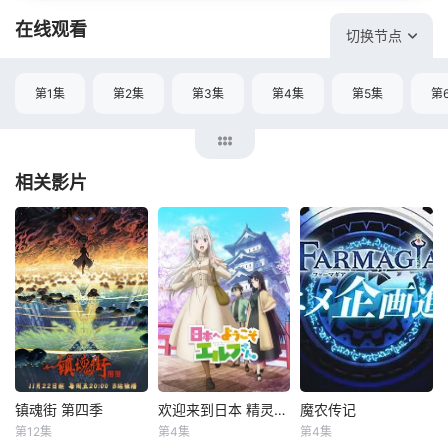
在线观看
切换节点
第1集
第2集
第3集
第4集
第5集
第
相关影片
镇魂街 第四季
欢迎来到日本 精灵小姐
魔农传记
镇魂街 第四季
欢迎来到日本 精灵小姐
魔农传记
第12集
第4集
第4集
郭盛
黎筱濛
小林裕介
本渡枫
未知