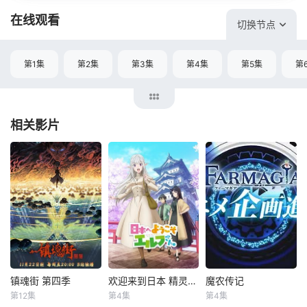
在线观看
切换节点
第1集
第2集
第3集
第4集
第5集
第
相关影片
镇魂街 第四季
欢迎来到日本 精灵小姐
魔农传记
镇魂街 第四季
欢迎来到日本 精灵小姐
魔农传记
第12集
第4集
第4集
郭盛
黎筱濛
小林裕介
本渡枫
未知