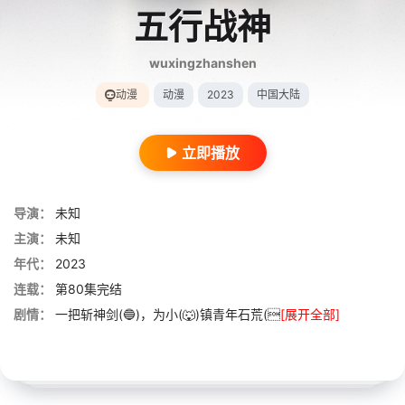
五行战神
wuxingzhanshen
动漫
动漫
2023
中国大陆
立即播放
导演：
未知
主演：
未知
年代：
2023
连载：
第80集完结
剧情：
一把斩神剑(🔵)，为小(🐺)镇青年石荒(
[展开全部]