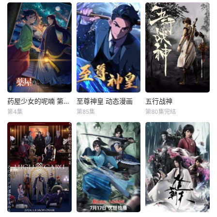
图特哈蒙
内山夕实
游戏 魔农传记 动画
曹焱兵一行因芦花
エルフさんは日本
化决定！
古楼的覆灭被皇甫
の文化に興味
龙斗领导的天罡龙
津々!?
棋将栽赃嫁祸，全
员受到灵域的通
缉，在经过“天武
街”和“风雷街”时，
他们分别遭遇了王
国组织的第三骑士
药屋少女的呢喃 第二季
至尊神皇 动态漫画
五行战神
药屋少女的呢喃 第二季
至尊神皇 动态漫画
五行战神
红莲与第十骑士凯
第4集
第85集
第80集完结
悠木碧
大塚刚央
未知
未知
米拉。其后，曹焱
小西克幸
兵为探寻母亲下
叶辰，在短短二十
一把斩神剑，为小
落，故意
讲述了从玉叶妃怀
年间，从一名普通
镇青年石荒所得，
孕开始后宫内势力
将士晋升为令敌人
从此担负起救世之
图的变化，重镇、
闻风丧胆的大夏神
则；天北学院入
子昌的女儿、楼兰
皇。如今，叶辰已
学，莫辱少年志，
妃、壬氏的生命被
非昔日稚子，他手
石荒奋起反抗世家
威胁的事件，被认
握屠龙枪，身负血
势力；天骄考核，
为是该事件主谋的
海深仇，誓要揭开
为护帝国安，孤身
翠苓的失踪等。
当年真相，为父报
犯险圣灵潭！