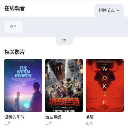
在线观看
切换节点
正片
相关影片
温暖的季节
海岛巨蟒
唤醒
温暖的季节
海岛巨蟒
唤醒
正片
正片
正片
Gregory
Jbara
杨帆
蒋韵兮
艾琳·凯利曼
玛克辛·皮克