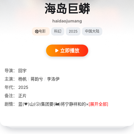
海岛巨蟒
haidaojumang
电影
科幻
2025
中国大陆
立即播放
导演：
回宇
主演：
杨帆
/
蒋韵兮
/
李洛伊
年代：
2025
备注：
正片
剧情：
蓝(💗)山(🤧)集团要(🚂)将宁静祥和的×
[展开全部]