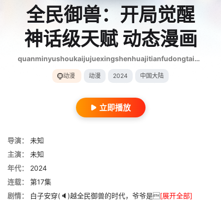
全民御兽：开局觉醒
神话级天赋 动态漫画
quanminyushoukaijujuexingshenhuajitianfudongtaimanhua
动漫
动漫
2024
中国大陆
立即播放
导演：
未知
主演：
未知
年代：
2024
连载：
第17集
剧情：
白子安穿(🔈)越全民御兽的时代，爷爷是
[展开全部]