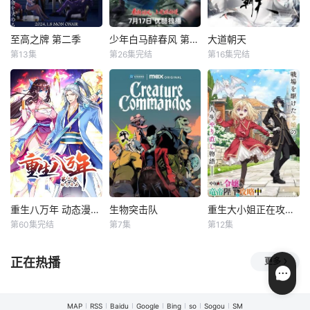
为是该事件主谋的
海深仇，誓要揭开
为护帝国安，孤身
翠苓的失踪等。
当年真相，为父报
犯险圣灵潭！
仇，同时，他也将
至高之牌 第二季
少年白马醉春风 第二季
大道朝天
至高之牌 第二季
少年白马醉春风 第二季
大道朝天
以自己的方式，守
第13集
第26集完结
第16集完结
佐藤元
增田俊树
苏尚卿
未知
护这片土地与人
堀江瞬
民，书写属
镇西侯府小公子百
踏遍青山人未老，
暂无简介
里东君离家出走、
蓦然回首，那剑才
闯荡江湖，未曾想
下眉间，却在心
卷入是非漩涡，师
间。朝天大陆内避
父古尘身死、家族
居山村的井九，意
备受皇室忌惮，江
外收得天生道种的
湖的残酷展现在少
柳十岁为书童。两
年的眼前。为了寻
人凭借机缘来到青
找自己的道路、守
山宗，却因为“平平
护重要的人，百里
无奇“...
重生八万年 动态漫画 第二季
生物突击队
重生大小姐正在攻略龙帝殿下
重生八万年 动态漫画 第二季
生物突击队
重生大小姐正在攻略龙帝殿下
东君随此前结交的
第60集完结
第7集
第12集
未知
史蒂夫·阿吉
安亚·查洛特拉
内田秀
户谷菊之介
北离八公子前往天
鲁斯·贝恩
井泽诗织
启城稷下
八万年前，一代至
正在热播
更多
尊星辰大帝被自己
聚焦一个人类领导
千金小姐吉儿遭到
的妻子红尘仙女暗
的一支超人类军队
太子以莫须有的罪
害而亡；八万年
小分队，包括狼
名悔婚并宣判死
MAP
RSS
Baidu
Google
Bing
so
Sogou
SM
后，大帝神魂意外
人、吸血鬼、弗兰
刑。就在临死之