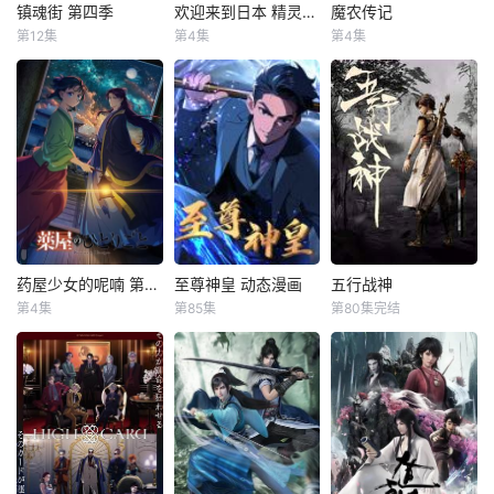
镇魂街 第四季
欢迎来到日本 精灵小姐
魔农传记
镇魂街 第四季
欢迎来到日本 精灵小姐
魔农传记
第12集
第4集
第4集
郭盛
黎筱濛
小林裕介
本渡枫
未知
图特哈蒙
内山夕实
游戏 魔农传记 动画
曹焱兵一行因芦花
エルフさんは日本
化决定！
古楼的覆灭被皇甫
の文化に興味
龙斗领导的天罡龙
津々!?
棋将栽赃嫁祸，全
员受到灵域的通
缉，在经过“天武
街”和“风雷街”时，
他们分别遭遇了王
国组织的第三骑士
药屋少女的呢喃 第二季
至尊神皇 动态漫画
五行战神
药屋少女的呢喃 第二季
至尊神皇 动态漫画
五行战神
红莲与第十骑士凯
第4集
第85集
第80集完结
悠木碧
大塚刚央
未知
未知
米拉。其后，曹焱
小西克幸
兵为探寻母亲下
叶辰，在短短二十
一把斩神剑，为小
落，故意
讲述了从玉叶妃怀
年间，从一名普通
镇青年石荒所得，
孕开始后宫内势力
将士晋升为令敌人
从此担负起救世之
图的变化，重镇、
闻风丧胆的大夏神
则；天北学院入
子昌的女儿、楼兰
皇。如今，叶辰已
学，莫辱少年志，
妃、壬氏的生命被
非昔日稚子，他手
石荒奋起反抗世家
威胁的事件，被认
握屠龙枪，身负血
势力；天骄考核，