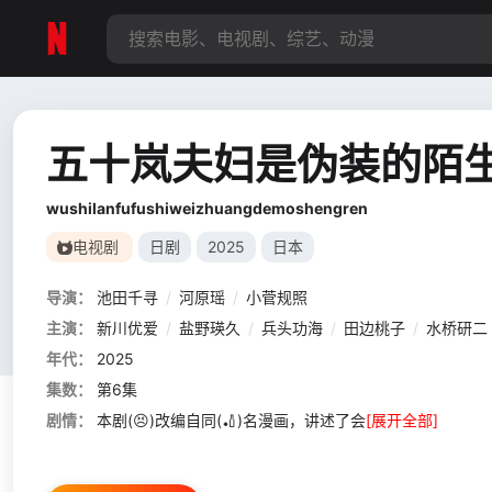
五十岚夫妇是伪装的陌
wushilanfufushiweizhuangdemoshengren
电视剧
日剧
2025
日本
导演：
池田千寻
/
河原瑶
/
小菅规照
主演：
新川优爱
/
盐野瑛久
/
兵头功海
/
田边桃子
/
水桥研二
年代：
2025
集数：
第6集
剧情：
本剧(😣)改编自同(🏏)名漫画，讲述了会
[展开全部]