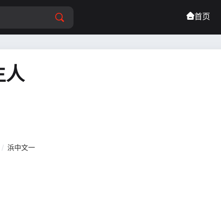
首页
生人
/
浜中文一