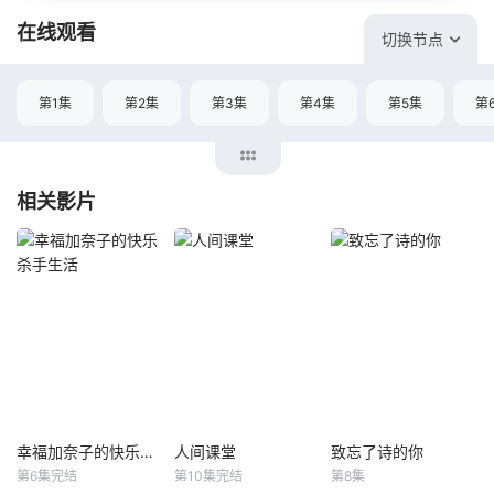
在线观看
切换节点
第1集
第2集
第3集
第4集
第5集
第
相关影片
幸福加奈子的快乐杀手生活
人间课堂
致忘了诗的你
幸福加奈子的快乐杀手生活
人间课堂
致忘了诗的你
第6集完结
第10集完结
第8集
能年玲奈
藤谷太辅
金东希
朴柱炫
李侑菲
李浚赫