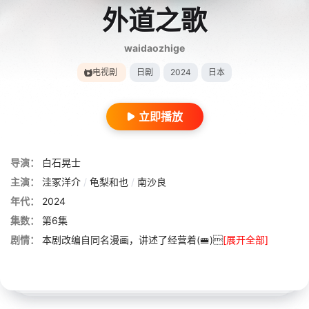
外道之歌
waidaozhige
电视剧
日剧
2024
日本
立即播放
导演：
白石晃士
主演：
洼冢洋介
/
龟梨和也
/
南沙良
年代：
2024
集数：
第6集
剧情：
本剧改编自同名漫画，讲述了经营着(🚝)
[展开全部]