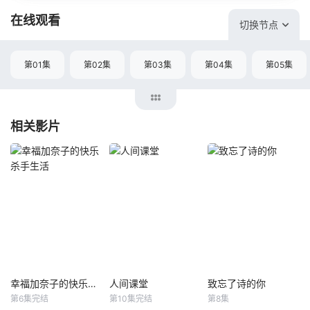
在线观看
切换节点
第01集
第02集
第03集
第04集
第05集
相关影片
幸福加奈子的快乐杀手生活
人间课堂
致忘了诗的你
幸福加奈子的快乐杀手生活
人间课堂
致忘了诗的你
第6集完结
第10集完结
第8集
能年玲奈
藤谷太辅
金东希
朴柱炫
李侑菲
李浚赫