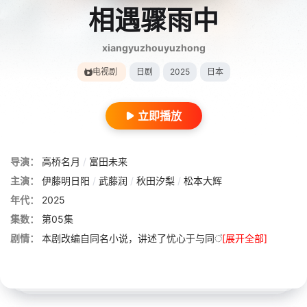
相遇骤雨中
xiangyuzhouyuzhong
电视剧
日剧
2025
日本
立即播放
导演：
高桥名月
/
富田未来
主演：
伊藤明日阳
/
武藤润
/
秋田汐梨
/
松本大辉
年代：
2025
集数：
第05集
剧情：
本剧改编自同名小说，讲述了忧心于与同ऺ
[展开全部]