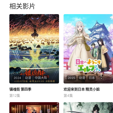
相关影片
2024
动漫
中国大陆
2025
动漫
日本
镇魂街 第四季
镇魂街 第四季
欢迎来到日本 精灵小姐
欢迎来到日本 精灵小姐
第12集
第4集
郭盛
黎筱濛
图特哈蒙
小林裕介
本渡枫
内山夕实
曹焱兵一行因芦花古楼的覆灭
エルフさんは日本の文化に興
被皇甫龙斗领导的天罡龙棋将
味津々!?