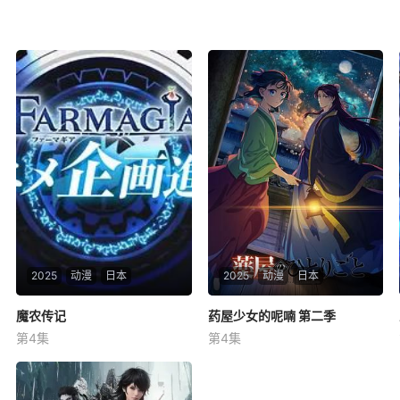
2025
动漫
日本
2025
动漫
日本
魔农传记
魔农传记
药屋少女的呢喃 第二季
药屋少女的呢喃 第二季
第4集
第4集
未知
悠木碧
大塚刚央
小西克幸
游戏 魔农传记 动画化决定！
讲述了从玉叶妃怀孕开始后宫
内势力图的变化，重镇、子昌