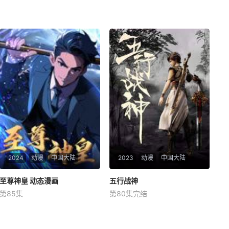
2024
动漫
中国大陆
2023
动漫
中国大陆
至尊神皇 动态漫画
至尊神皇 动态漫画
五行战神
五行战神
第85集
第80集完结
未知
未知
叶辰，在短短二十年间，从一
一把斩神剑，为小镇青年石荒
名普通将士晋升为令敌人闻风
所得，从此担负起救世之则；