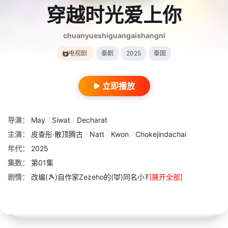
穿越时光爱上你
chuanyueshiguangaishangni
电视剧
泰剧
2025
泰国
立即播放
导演：
May
/
Siwat
/
Decharat
主演：
皮查彤·散顶腾古
/
Natt
/
Kwon
/
Chokejindachai
年代：
2025
集数：
第01集
剧情：
改编(🎾)自作家Zezeho的(👿)同名小Ŧ
[展开全部]