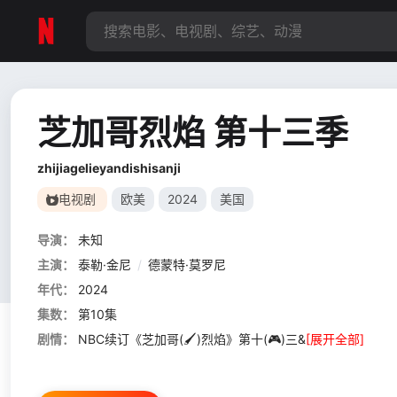
芝加哥烈焰 第十三季
zhijiagelieyandishisanji
电视剧
欧美
2024
美国
导演：
未知
主演：
泰勒·金尼
/
德蒙特·莫罗尼
年代：
2024
集数：
第10集
剧情：
NBC续订《芝加哥(🖌)烈焰》第十(🎮)三&
[展开全部]