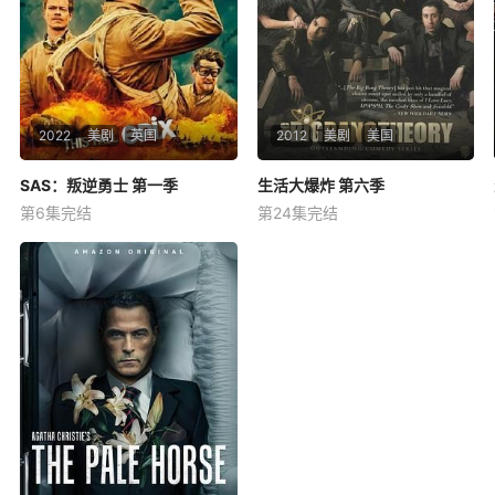
2022
美剧
英国
2012
美剧
美国
SAS：叛逆勇士 第一季
SAS：叛逆勇士 第一季
生活大爆炸 第六季
生活大爆炸 第六季
第6集完结
第24集完结
杰克·奥康奈尔
康纳·斯温德尔
雅各布·伊凡
约翰尼·盖尔克奇
吉姆·帕森斯
凯莉·库柯
BBC将推出一部剧集《SAS: Ro
暂无简介
gue Heroes》，讲述世界著名
的特种部队——英国皇家特种
空勤团(SAS)的诞生，其如何开
启特种作战的新时代，“从二战
最艰难的时刻开始，聚焦一群
有缺点、大胆、特