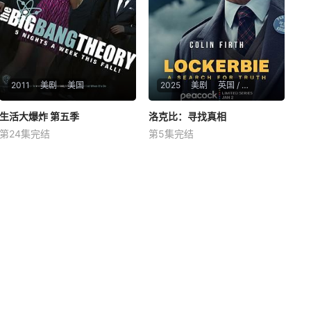
2011
美剧
美国
2025
美剧
英国 / 美国
生活大爆炸 第五季
生活大爆炸 第五季
洛克比：寻找真相
洛克比：寻找真相
第24集完结
第5集完结
约翰尼·盖尔克奇
吉姆·帕森斯
凯莉·库柯
科林·费尔斯
凯瑟琳·麦克马克
山姆·特劳顿
暂无简介
该剧改编自真实事件。1988年1
2月21日，伦敦飞往纽约的泛美
航空103号班机遭遇恐怖袭击，
造成259名乘客和机组人员丧
生，另有11名洛克比当地居民
死亡。Jim Swire博士（科林·费
尔斯 Coli