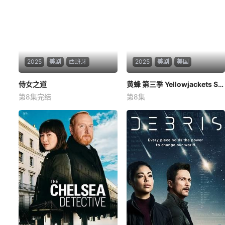
2025
美剧
西班牙
2025
美剧
美国
侍女之道
侍女之道
黄蜂 第三季 Yellowjackets Season 3
黄蜂 第三季 Yellowjackets Season 3
第8集完结
第8集
阿尔瓦罗·梅尔
纳迪娅·德·圣地亚哥
Isa
梅兰妮·林斯基
克里斯蒂娜·里奇
托妮·赛普里斯
Madrid, 1880. Elena Bianda is
1996年，新泽西州高中的一支
the most sought-after lady-in
名为“黄蜂”的高中女子足球队前
-waiting in the entire city. De
往西雅图参加全国锦标赛，她
spite her
们乘坐的私人飞机在飞越加拿
大时不幸坠毁在无人荒野的深
处。幸存下来的队员最终在野
外生存了19个月。25年后，承
受着身