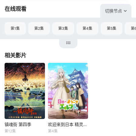
在线观看
切换节点
第1集
第2集
第3集
第4集
第5集
第
相关影片
镇魂街 第四季
欢迎来到日本 精灵小姐
镇魂街 第四季
欢迎来到日本 精灵小姐
第12集
第4集
郭盛
黎筱濛
小林裕介
本渡枫