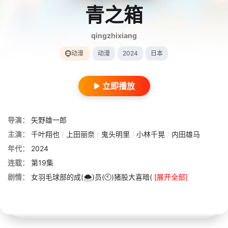
青之箱
qingzhixiang
动漫
动漫
2024
日本
立即播放
导演：
矢野雄一郎
主演：
千叶翔也
/
上田丽奈
/
鬼头明里
/
小林千晃
/
内田雄马
年代：
2024
连载：
第19集
剧情：
女羽毛球部的成(🌨)员(🕙)猪股大喜暗(
[展开全部]