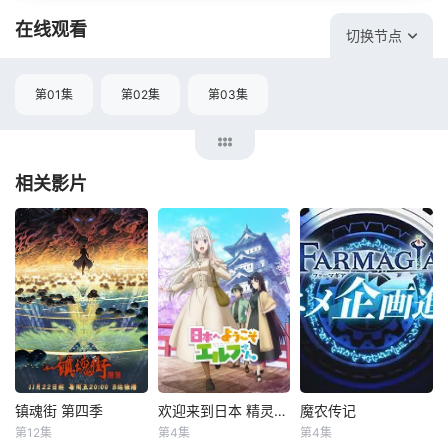
在线观看
切换节点
第01集
第02集
第03集
相关影片
镇魂街 第四季
欢迎来到日本 精灵小姐
魔农传记
镇魂街 第四季
欢迎来到日本 精灵小姐
魔农传记
第12集
第4集
第4集
郭盛
黎筱濛
小林裕介
本渡枫
未知