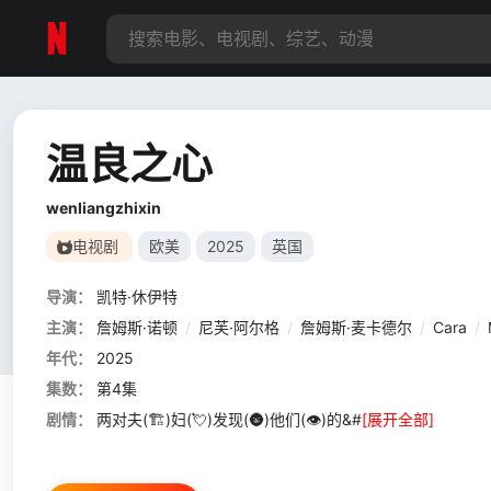
温良之心
wenliangzhixin
电视剧
欧美
2025
英国
导演：
凯特·休伊特
主演：
詹姆斯·诺顿
/
尼芙·阿尔格
/
詹姆斯·麦卡德尔
/
Cara
/
年代：
2025
集数：
第4集
剧情：
两对夫(🏗)妇(💘)发现(🌚)他们(👁)的&#
[展开全部]