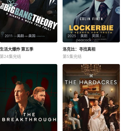
2011
美剧
美国
2025
美剧
英国 / 美国
生活大爆炸 第五季
生活大爆炸 第五季
洛克比：寻找真相
洛克比：寻找真相
第24集完结
第5集完结
约翰尼·盖尔克奇
吉姆·帕森斯
凯莉·库柯
科林·费尔斯
凯瑟琳·麦克马克
山姆·特劳顿
暂无简介
该剧改编自真实事件。1988年1
2月21日，伦敦飞往纽约的泛美
航空103号班机遭遇恐怖袭击，
造成259名乘客和机组人员丧
生，另有11名洛克比当地居民
死亡。Jim Swire博士（科林·费
尔斯 Coli