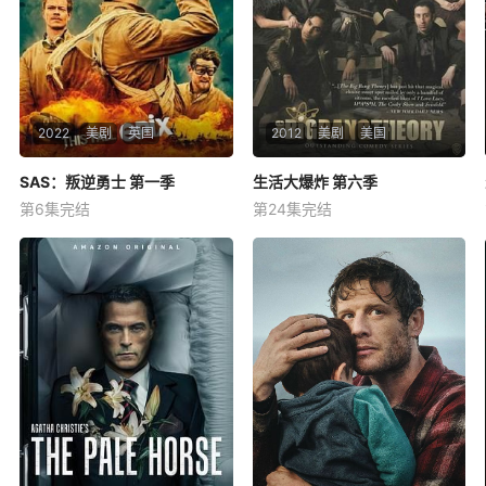
2022
美剧
英国
2012
美剧
美国
SAS：叛逆勇士 第一季
SAS：叛逆勇士 第一季
生活大爆炸 第六季
生活大爆炸 第六季
第6集完结
第24集完结
杰克·奥康奈尔
康纳·斯温德尔
雅各布·伊凡
约翰尼·盖尔克奇
吉姆·帕森斯
凯莉·库柯
BBC将推出一部剧集《SAS: Ro
暂无简介
gue Heroes》，讲述世界著名
的特种部队——英国皇家特种
空勤团(SAS)的诞生，其如何开
启特种作战的新时代，“从二战
最艰难的时刻开始，聚焦一群
有缺点、大胆、特