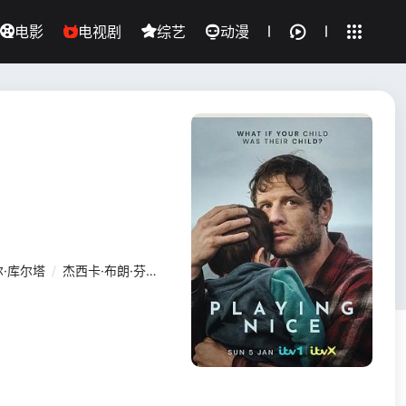
电影
电视剧
综艺
动漫
全部影片
·库尔塔
/
杰西卡·布朗·芬德利