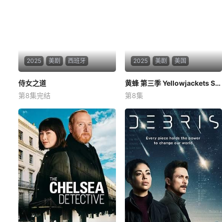
2025
美剧
西班牙
2025
美剧
美国
侍女之道
侍女之道
黄蜂 第三季 Yellowjackets Season 3
黄蜂 第三季 Yellowjackets Season 3
第8集完结
第8集
阿尔瓦罗·梅尔
纳迪娅·德·圣地亚哥
Isa
梅兰妮·林斯基
克里斯蒂娜·里奇
托妮·赛普里斯
Madrid, 1880. Elena Bianda is
1996年，新泽西州高中的一支
the most sought-after lady-in
名为“黄蜂”的高中女子足球队前
-waiting in the entire city. De
往西雅图参加全国锦标赛，她
spite her
们乘坐的私人飞机在飞越加拿
大时不幸坠毁在无人荒野的深
处。幸存下来的队员最终在野
外生存了19个月。25年后，承
受着身